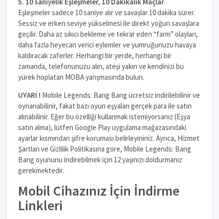
5. 10 saniyelik Eşleşmeler, 10 Dakikalık Maçlar
Eşleşmeler sadece 10 saniye alır ve savaşlar 10 dakika sürer.
Sessiz ve erken seviye yükselmesi ile direkt yoğun savaşlara
geçilir. Daha az sıkıcı bekleme ve tekrar eden “farm” olayları,
daha fazla heyecan verici eylemler ve yumruğunuzu havaya
kaldıracak zaferler. Herhangi bir yerde, herhangi bir
zamanda, telefonunuzu alın, ateşi yakın ve kendinizi bu
yürek hoplatan MOBA yarışmasında bulun.
UYARI !
Mobile Legends: Bang Bang ücretsiz indirilebilinir ve
oynanabilinir, fakat bazı oyun eşyaları gerçek para ile satın
alınabilinir. Eğer bu özelliği kullanmak istemiyorsanız (Eşya
satın alma), lütfen Google Play uygulama mağazasındaki
ayarlar kısmından şifre koruması belirleyininiz. Ayrıca, Hizmet
Şartları ve Gizlilik Politikasına göre, Mobile Legends: Bang
Bang oyununu indirebilmek için 12 yaşınızı doldurmanız
gerekmektedir.
Mobil Cihazınız İçin İndirme
Linkleri