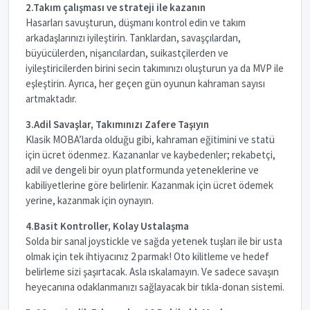
2.Takım çalışması ve strateji ile kazanın
Hasarları savuşturun, düşmanı kontrol edin ve takım
arkadaşlarınızı iyileştirin. Tanklardan, savaşçılardan,
büyücülerden, nişancılardan, suikastçilerden ve
iyileştiricilerden birini secin takımınızı oluşturun ya da MVP ile
eşleştirin. Ayrıca, her geçen gün oyunun kahraman sayısı
artmaktadır.
3.Adil Savaşlar, Takımınızı Zafere Taşıyın
Klasik MOBA’larda olduğu gibi, kahraman eğitimini ve statü
için ücret ödenmez. Kazananlar ve kaybedenler; rekabetçi,
adil ve dengeli bir oyun platformunda yeteneklerine ve
kabiliyetlerine göre belirlenir. Kazanmak için ücret ödemek
yerine, kazanmak için oynayın.
4.Basit Kontroller, Kolay Ustalaşma
Solda bir sanal joystickle ve sağda yetenek tuşları ile bir usta
olmak için tek ihtiyacınız 2 parmak! Oto kilitleme ve hedef
belirleme sizi şaşırtacak. Asla ıskalamayın. Ve sadece savaşın
heyecanına odaklanmanızı sağlayacak bir tıkla-donan sistemi.