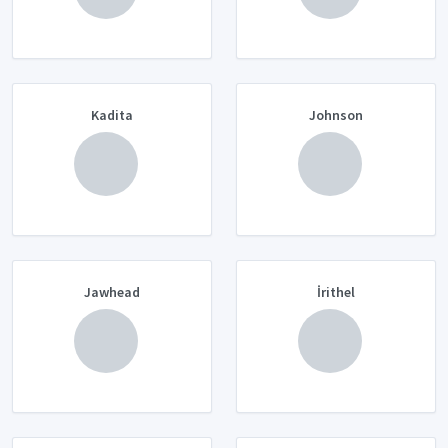
Kadita
Johnson
Jawhead
İrithel