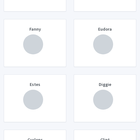
Fanny
Eudora
Estes
Diggie
Cyclops
Clint