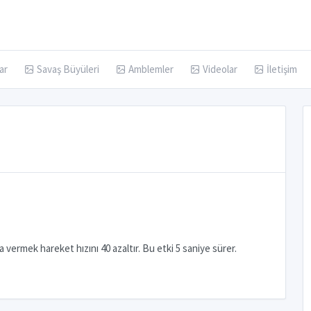
ar
Savaş Büyüleri
Amblemler
Videolar
İletişim
vermek hareket hızını 40 azaltır. Bu etki 5 saniye sürer.