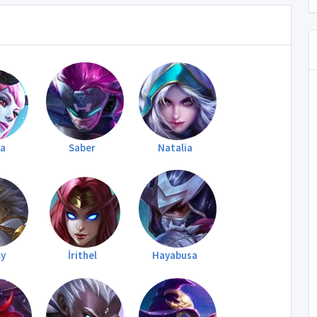
na
Saber
Natalia
y
İrithel
Hayabusa