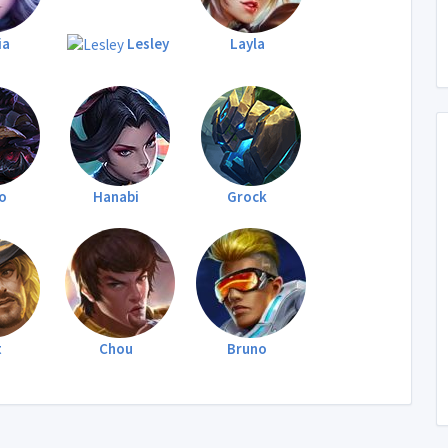
ia
Lesley
Layla
o
Hanabi
Grock
t
Chou
Bruno