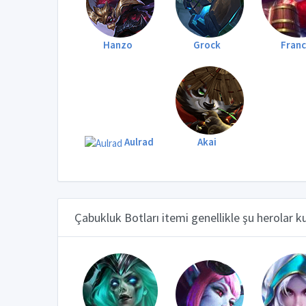
Hanzo
Grock
Fran
Aulrad
Akai
Çabukluk Botları itemi genellikle şu herolar ku