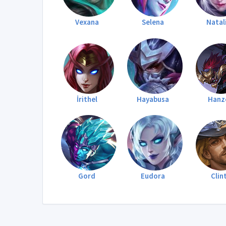
Vexana
Selena
Natal
İrithel
Hayabusa
Hanz
Gord
Eudora
Clin