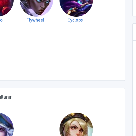
co
Flywheel
Cyclops
llanır