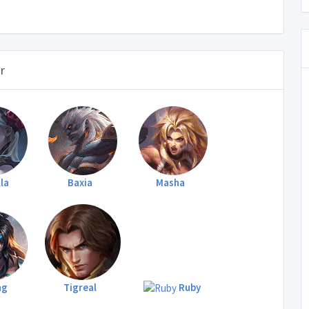
r
la
Baxia
Masha
ng
Tigreal
Ruby