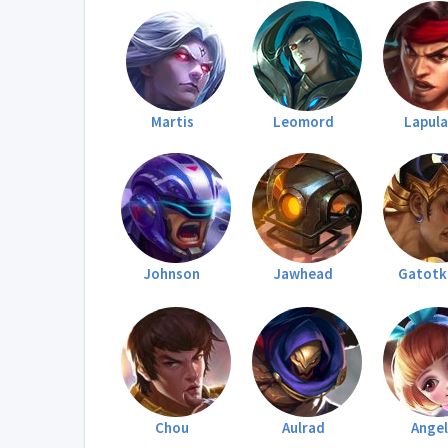
Martis
Leomord
Lapul
Johnson
Jawhead
Gatotk
Chou
Aulrad
Ange