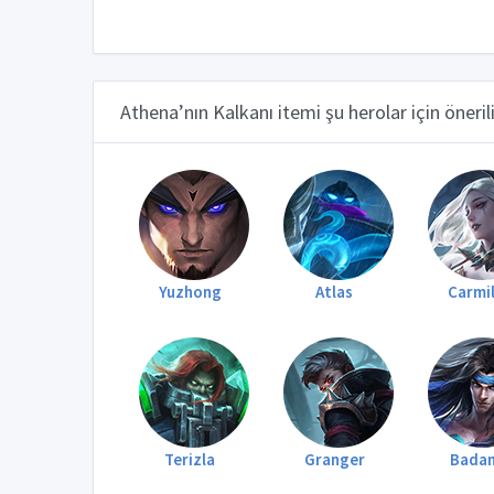
Athena’nın Kalkanı itemi şu herolar için önerili
Yuzhong
Atlas
Carmil
Terizla
Granger
Bada