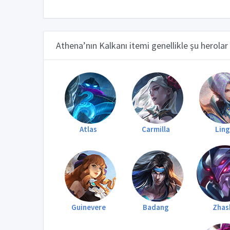
Athena’nın Kalkanı itemi genellikle şu herolar 
Atlas
Carmilla
Lin
Guinevere
Badang
Zhas