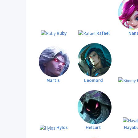
Ruby
Rafael
Nan
Martis
Leomord
Hylos
Helcurt
Hayab