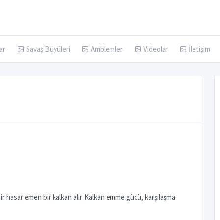
ar
Savaş Büyüleri
Amblemler
Videolar
İletişim
r hasar emen bir kalkan alır. Kalkan emme gücü, karşılaşma