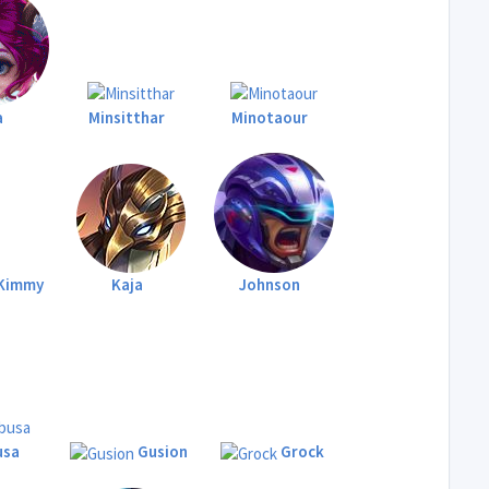
a
Minsitthar
Minotaour
Kimmy
Kaja
Johnson
usa
Gusion
Grock