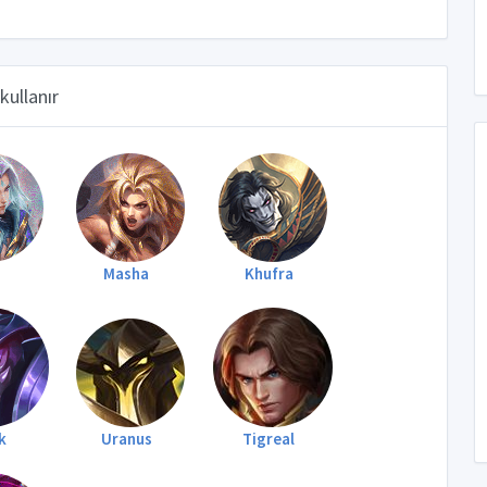
kullanır
g
Masha
Khufra
k
Uranus
Tigreal