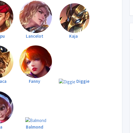
apu
Lancelot
Kaja
aca
Fanny
Diggie
la
Balmond