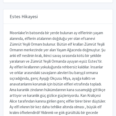
Estes Hikayesi
Moonlake'in batısında bir yerde bulunan ay elflerinin yaşam
alanında, elflerin atalarının doğduğu yer olan efsanevi
Zümrüt Yeşili Ormanı bulunur. Bütün elf kralları Zümrüt Yeşili
Ormanın merkezinde yer alan Yaşam Ağacında doğmuştur. Şu
anki elf neslinin kralı, ikinci savaş sırasında kötü bir şekilde
yaralanan ve Zümrüt Yeşili Ormanda uyuyan eşsiz Estes'tir.
Ay elfleri krallarının yokuluğunda rehbersiz kaldılar. İnsanlar
ve orklar arasındaki savaşların alevleri bu barışçıl ormana
sıçradığında, genç Ayışığı Okçusu Miya, ayağa kalktı ve
anavatanlarını korumak için bütün elfleri etrafında topladı.
Ama karanlık zindanın hükümdarının kana susamışlığı gittikçe
arttıyor ve karanlık güç gizlice güçleniyordu. Kan Kraliçesi
Alice tarafından kanına girilen genç elfler birer birer düştüler.
Ay elfi ırkının bir kez daha tehlike altında olması , büyük elf
kralını öfkelendirdi! Yıldırımlı ve gök gürültülü bir gecede