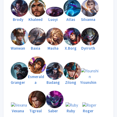
Brody
Khaleed
Luoyi
Atlas
Silvanna
Wanwan
Baxia
Masha
X.Borg
Dyrroth
Esmerald
Granger
a
Badang
Zilong
Yisunshin
Vexana
Tigreal
Saber
Ruby
Roger