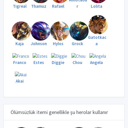
Tigreal
Thamuz
Rafael
r
Lolita
Gatotkac
Kaja
Johnson
Hylos
Grock
a
Franco
Estes
Diggie
Chou
Angela
Akai
Ölümsüzlük itemi genellikle şu herolar kullanır