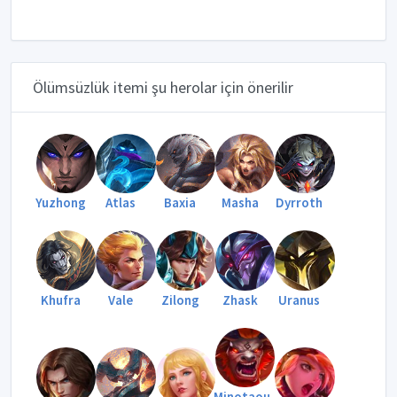
Ölümsüzlük itemi şu herolar için önerilir
Yuzhong
Atlas
Baxia
Masha
Dyrroth
Khufra
Vale
Zilong
Zhask
Uranus
Minotaou