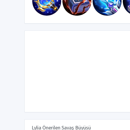
Lylia Önerilen Savaş Büyüsü