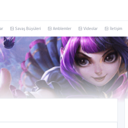
ar
Savaş Büyüleri
Amblemler
Videolar
İletişim