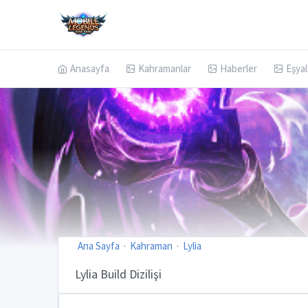
Anasayfa
Kahramanlar
Haberler
Eşyal
Ana Sayfa
Kahraman
Lylia
Lylia Build Dizilişi