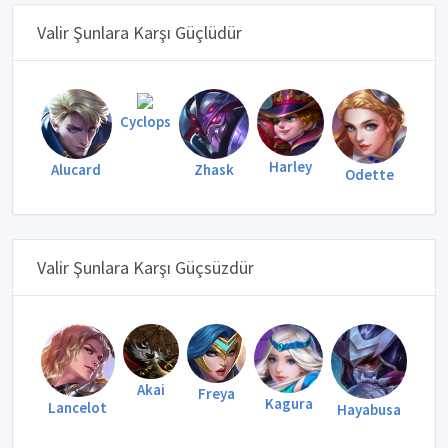
Valir Şunlara Karşı Güçlüdür
Cyclops
Harley
Alucard
Zhask
Odette
Valir Şunlara Karşı Güçsüzdür
Akai
Freya
Kagura
Lancelot
Hayabusa