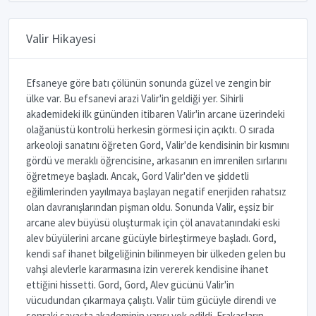
Valir Hikayesi
Efsaneye göre batı çölünün sonunda güzel ve zengin bir
ülke var. Bu efsanevi arazi Valir'in geldiği yer. Sihirli
akademideki ilk gününden itibaren Valir'in arcane üzerindeki
olağanüstü kontrolü herkesin görmesi için açıktı. O sırada
arkeoloji sanatını öğreten Gord, Valir'de kendisinin bir kısmını
gördü ve meraklı öğrencisine, arkasanın en imrenilen sırlarını
öğretmeye başladı. Ancak, Gord Valir'den ve şiddetli
eğilimlerinden yayılmaya başlayan negatif enerjiden rahatsız
olan davranışlarından pişman oldu. Sonunda Valir, eşsiz bir
arcane alev büyüsü oluşturmak için çöl anavatanındaki eski
alev büyülerini arcane gücüyle birleştirmeye başladı. Gord,
kendi saf ihanet bilgeliğinin bilinmeyen bir ülkeden gelen bu
vahşi alevlerle kararmasına izin vererek kendisine ihanet
ettiğini hissetti. Gord, Gord, Alev gücünü Valir'in
vücudundan çıkarmaya çalıştı. Valir tüm gücüyle direndi ve
sonraki savaşta akademinin yarısı yok edildi. Frakasların