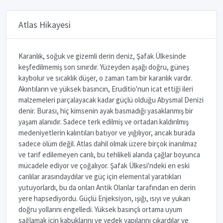
Atlas Hikayesi
Karanlık, soğuk ve gizemli derin deniz, Şafak Ülkesinde
keşfedilmemiş son sınırdır. Yüzeyden aşağı doğru, güneş
kaybolur ve sıcaklık düşer, o zaman tam bir karanlık vardır.
Akıntıların ve yüksek basıncın, Eruditio'nun icat ettiği ileri
malzemeleri parçalayacak kadar güçlü olduğu Abysmal Denizi
denir. Burası, hiç kimsenin ayak basmadığı yasaklanmış bir
yaşam alanıdır. Sadece terk edilmiş ve ortadan kaldırılmış
medeniyetlerin kalıntıları batıyor ve yığılıyor, ancak burada
sadece ölüm değil. Atlas dahil olmak üzere birçok inanılmaz
ve tarif edilemeyen canlı, bu tehlikeli alanda çağlar boyunca
mücadele ediyor ve çoğalıyor. Şafak Ülkesi'ndeki en eski
canlılar arasındaydılar ve güç için elemental yaratıkları
yutuyorlardı, bu da onları Antik Olanlar tarafından en derin
yere hapsediyordu. Güçlü Enjeksiyon, ışığı, ısıyı ve yukarı
doğru yollarını engelledi. Yüksek basınçlı ortama uyum
sağlamak için kabuklarını ve yedek yapılarını çıkardılar ve