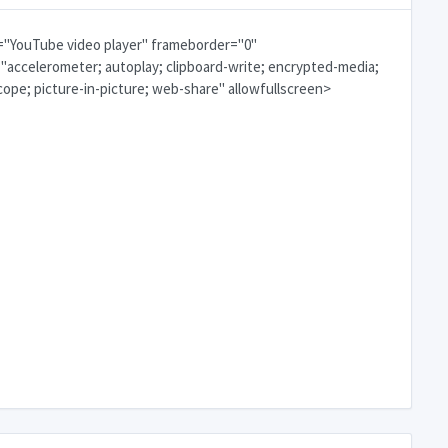
e="YouTube video player" frameborder="0"
"accelerometer; autoplay; clipboard-write; encrypted-media;
ope; picture-in-picture; web-share" allowfullscreen>