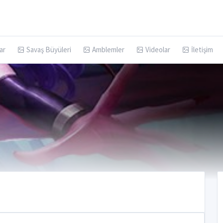
ar
Savaş Büyüleri
Amblemler
Videolar
İletişim