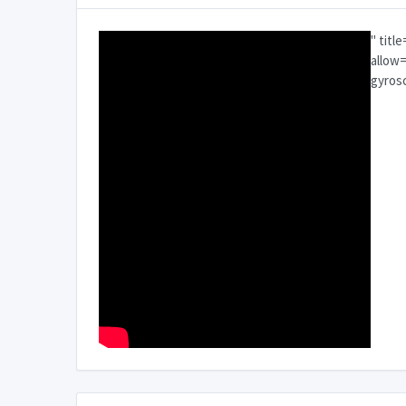
" titl
allow=
gyrosc